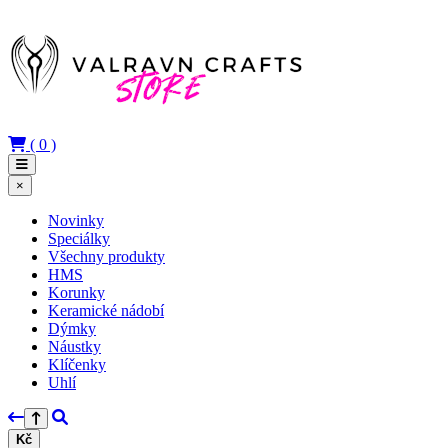
(
0
)
×
Novinky
Speciálky
Všechny produkty
HMS
Korunky
Keramické nádobí
Dýmky
Náustky
Klíčenky
Uhlí
Kč