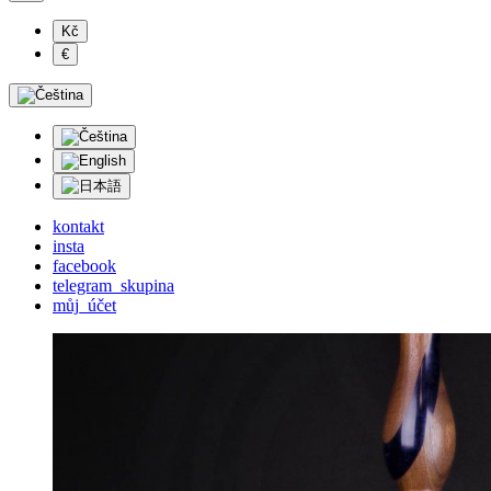
Kč
€
kontakt
insta
facebook
telegram_skupina
můj_účet