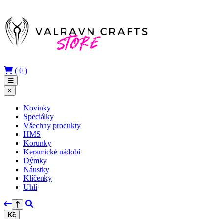
(
0
)
×
Novinky
Speciálky
Všechny produkty
HMS
Korunky
Keramické nádobí
Dýmky
Náustky
Klíčenky
Uhlí
Kč