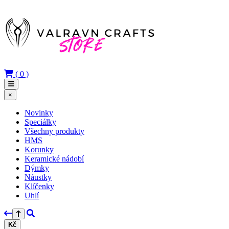
(
0
)
×
Novinky
Speciálky
Všechny produkty
HMS
Korunky
Keramické nádobí
Dýmky
Náustky
Klíčenky
Uhlí
Kč