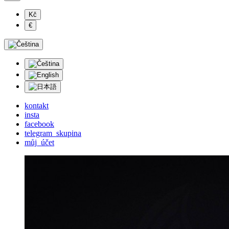
Kč
€
kontakt
insta
facebook
telegram_skupina
můj_účet